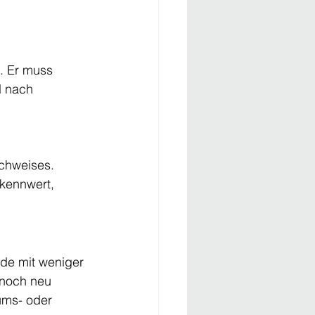
n. Er muss 
d nach 
achweises.
ekennwert, 
ude mit weniger 
 noch neu 
ums- oder 