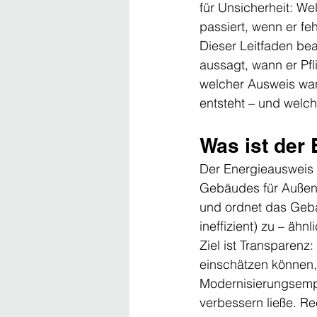
für Unsicherheit: We
passiert, wenn er fehl
Dieser Leitfaden be
aussagt, wann er Pfl
welcher Ausweis wann
entsteht – und welc
Was ist der
Der Energieausweis i
Gebäudes für Außens
und ordnet das Gebäu
ineffizient) zu – ähn
Ziel ist Transparenz
einschätzen können,
Modernisierungsempf
verbessern ließe. R