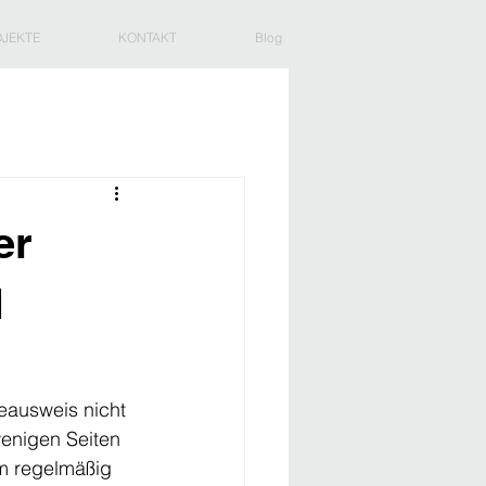
JEKTE
KONTAKT
Blog
er
d
eausweis nicht 
enigen Seiten 
em regelmäßig 