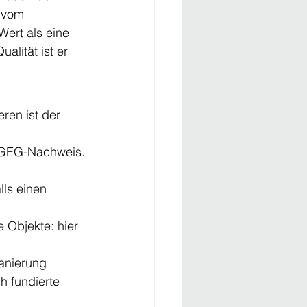
k vom 
ert als eine 
lität ist er 
ren ist der 
m GEG-Nachweis.
ls einen 
Objekte: hier 
anierung 
h fundierte 