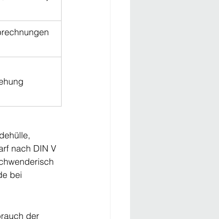
brechnungen 
ehung 
ehülle, 
rf nach DIN V 
schwenderisch 
e bei 
rauch der 