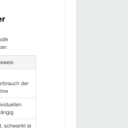
r 
odik 
ber:
usweis
erbrauch der 
ahre
ividuellen 
hängig
, schwankt je 