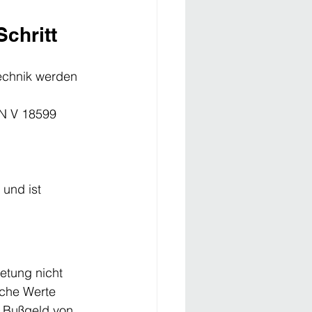
Schritt
echnik werden 
N V 18599 
und ist 
etung nicht 
sche Werte 
m Bußgeld von 