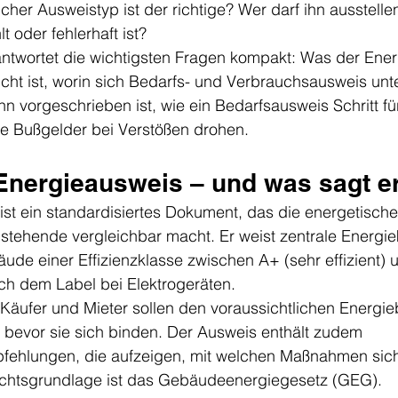
lcher Ausweistyp ist der richtige? Wer darf ihn ausstell
t oder fehlerhaft ist?
antwortet die wichtigsten Fragen kompakt: Was der Ene
icht ist, worin sich Bedarfs- und Verbrauchsausweis unt
 vorgeschrieben ist, wie ein Bedarfsausweis Schritt für
he Bußgelder bei Verstößen drohen.
 Energieausweis – und was sagt e
st ein standardisiertes Dokument, das die energetische 
tehende vergleichbar macht. Er weist zentrale Energi
de einer Effizienzklasse zwischen A+ (sehr effizient) 
lich dem Label bei Elektrogeräten.
: Käufer und Mieter sollen den voraussichtlichen Energie
 bevor sie sich binden. Der Ausweis enthält zudem 
ehlungen, die aufzeigen, mit welchen Maßnahmen sich 
echtsgrundlage ist das Gebäudeenergiegesetz (GEG).