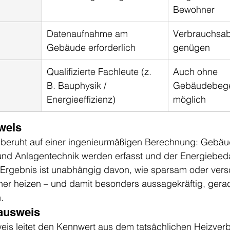
Bewohner
Datenaufnahme am 
Verbrauchsa
Gebäude erforderlich
genügen
Qualifizierte Fachleute (z. 
Auch ohne 
B. Bauphysik / 
Gebäudebeg
Energieeffizienz)
möglich
weis
beruht auf einer ingenieurmäßigen Berechnung: Gebäud
nd Anlagentechnik werden erfasst und der Energiebeda
s Ergebnis ist unabhängig davon, wie sparsam oder ver
ner heizen – und damit besonders aussagekräftig, gerad
.
ausweis
is leitet den Kennwert aus dem tatsächlichen Heizverb