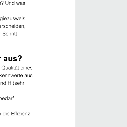
en? Und was 
rgieausweis 
erscheiden, 
 Schritt 
r aus?
Qualität eines 
ekennwerte aus 
und H (sehr 
bedarf 
die Effizienz 