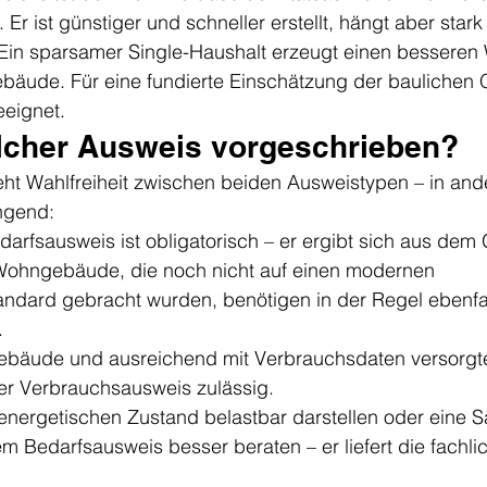
. Er ist günstiger und schneller erstellt, hängt aber star
Ein sparsamer Single-Haushalt erzeugt einen besseren W
bäude. Für eine fundierte Einschätzung der baulichen Qua
eeignet.
lcher Ausweis vorgeschrieben?
teht Wahlfreiheit zwischen beiden Ausweistypen – in ande
ngend:
arfsausweis ist obligatorisch – er ergibt sich aus de
 Wohngebäude, die noch nicht auf einen modernen 
dard gebracht wurden, benötigen in der Regel ebenfal
.
bäude und ausreichend mit Verbrauchsdaten versorgte 
der Verbrauchsausweis zulässig.
energetischen Zustand belastbar darstellen oder eine S
dem Bedarfsausweis besser beraten – er liefert die fachlic