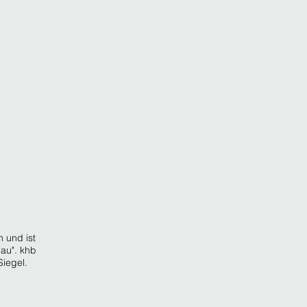
 und ist
au". khb
iegel.