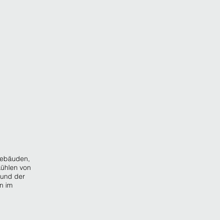
Gebäuden,
ühlen von
 und der
en im