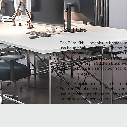
ÜBER UNS
Das Büro Khb - Ingenieure besteht se
uns hauptsächlich mit dem Thema B
Fachkompetenz liegt in klassischen 
Sanierungs- und Neubauvorhaben so
und Fachplanern in Sachen Bauphysi
Leistungsbild durch messtechnisch
Bestandsanalysen.
Unsere Projekte reichen von Ein- un
Schulen, Bürokomplexe, Rechenzentr
und Verwaltungsgebäuden und wir 
Bandbreite von Wohn- und Nichtwo