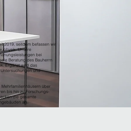
it 2019, seitdem befassen wir
auphysik. Unsere
Planungsleistungen bei
wie Beratung des Bauherrn
k. Ergänzt wird das
e Untersuchungen und
d Mehrfamilienhäusern über
en bis hin zu Forschungs-
decken die gesamte
hngebäuden ab.